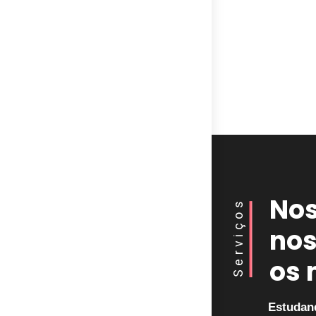
Nos
Serviços
nos
os 
Estudan