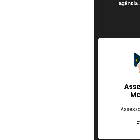
agência 
Web Designer
Asse
Ma
Resumo do texto sobre web
Assessor
design.
C
Confira