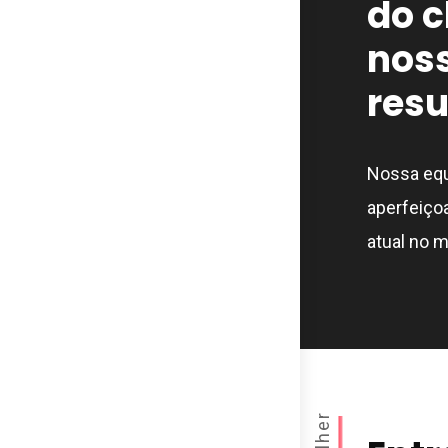
do c
noss
resu
Nossa equ
aperfeiço
atual no 