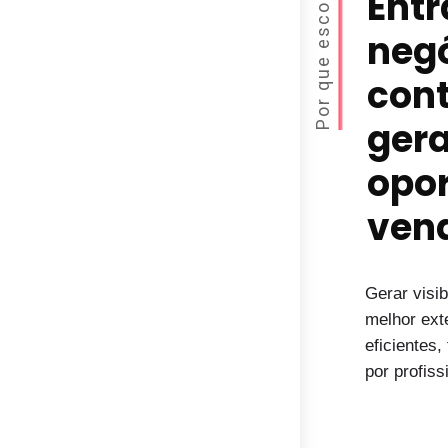
Por que escolher
Ent
negó
con
gera
opo
ven
Gerar visi
melhor ext
eficientes
por profiss