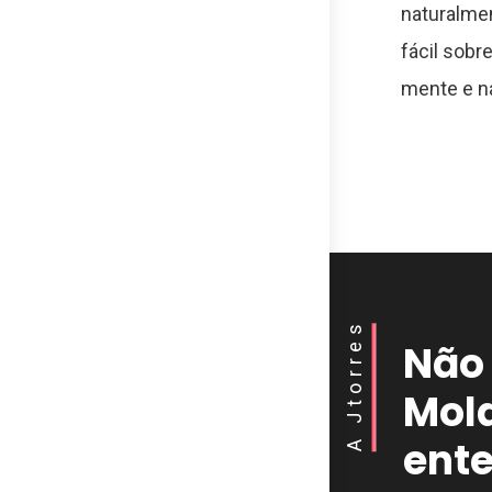
naturalme
fácil sobr
mente e n
A Jtorres
Não 
Mol
ent