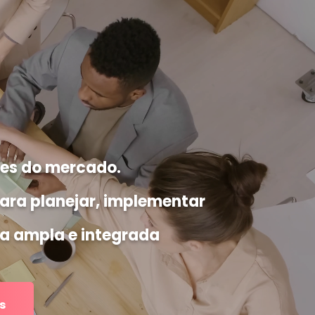
ões do mercado.
para planejar, implementar
ma ampla e integrada
s