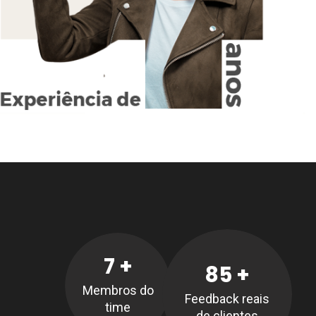
7
+
85
+
Membros do
Feedback reais
time
de clientes