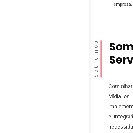
empresa.
Sobre nós
Somo
Serv
Com olhar
Mídia on 
implement
e integra
necessida