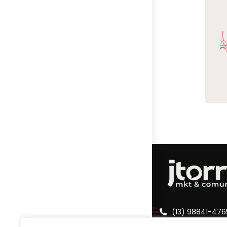
R
J
I
R
(13) 98841-476