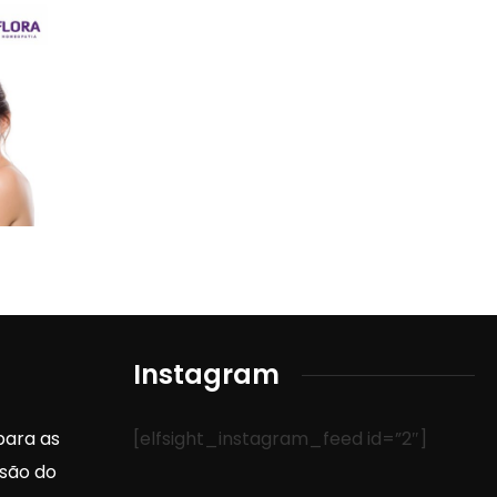
Instagram
 para as
[elfsight_instagram_feed id=”2″]
são do