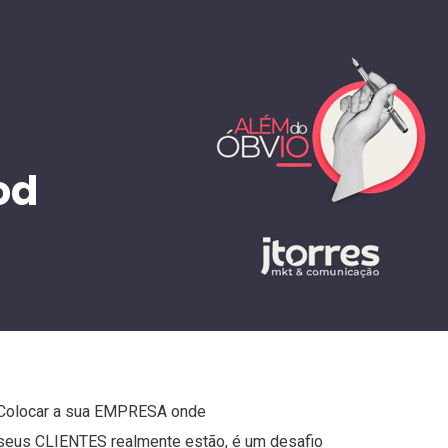
od
Colocar a sua
EMPRESA
onde
seus
CLIENTES
realmente estão, é um desafio