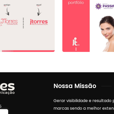
ebranding
torres
Botica
Passiflora
dentidade Visual
ebranding
Mídia Social
Nossa Missão
Gerar visibilidade e resultado
5
marcas sendo a melhor exten